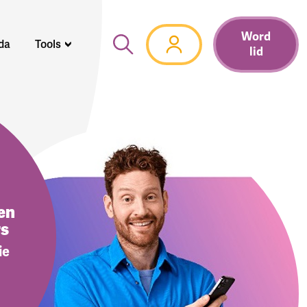
Word
da
Tools
lid
en
rs
ie