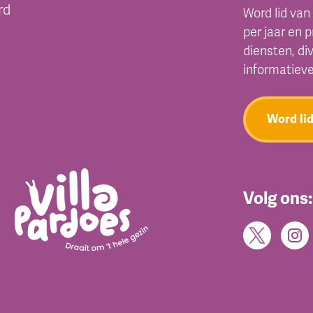
rd
Word lid van
per jaar en 
diensten, di
informatiev
Word li
Volg ons: